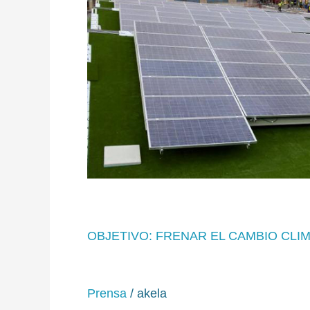
OBJETIVO: FRENAR EL CAMBIO CLI
Prensa
/
akela