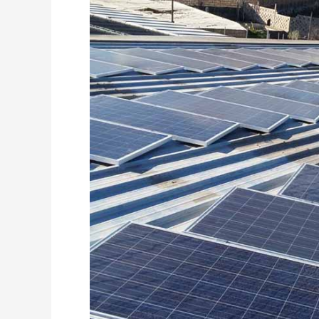
EL
MEDIO
CENTENAR
DE
SISTEMAS
FOTOVOLTAICOS
AUTORIZADOS