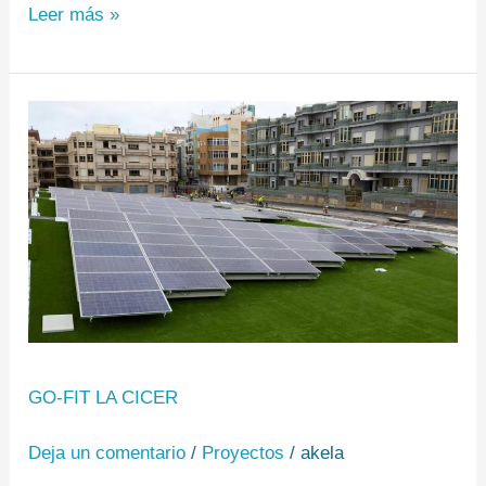
Leer más »
GO-
FIT
La
Cicer
GO-FIT LA CICER
Deja un comentario
/
Proyectos
/
akela