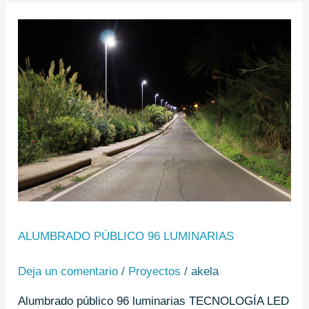
Alumbrado
público
96
luminarias
ALUMBRADO PÚBLICO 96 LUMINARIAS
Deja un comentario
/
Proyectos
/
akela
Alumbrado público 96 luminarias TECNOLOGÍA LED