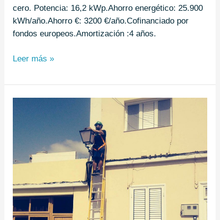
cero. Potencia: 16,2 kWp.Ahorro energético: 25.900
kWh/año.Ahorro €: 3200 €/año.Cofinanciado por
fondos europeos.Amortización :4 años.
Leer más »
Alumbrado
Público
70
reductores-
flujo